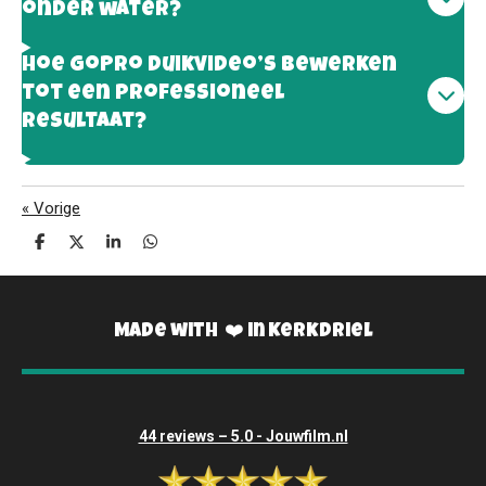
onder water?
Hoe GoPro duikvideo’s bewerken
tot een professioneel
resultaat?
«
Vorige
D
D
S
D
e
e
h
e
l
e
a
l
e
l
r
e
n
e
n
Made with ❤️ in Kerkdriel
44 reviews – 5.0 - Jouwfilm.nl