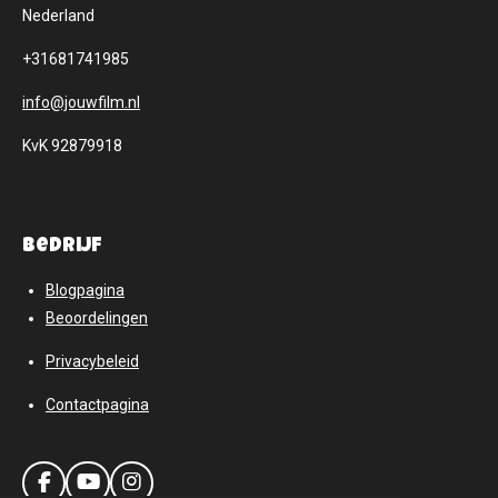
Nederland
+31681741985
info@jouwfilm.nl
KvK 92879918
Bedrijf
Blogpagina
Beoordelingen
Privacybeleid
Contactpagina
F
Y
I