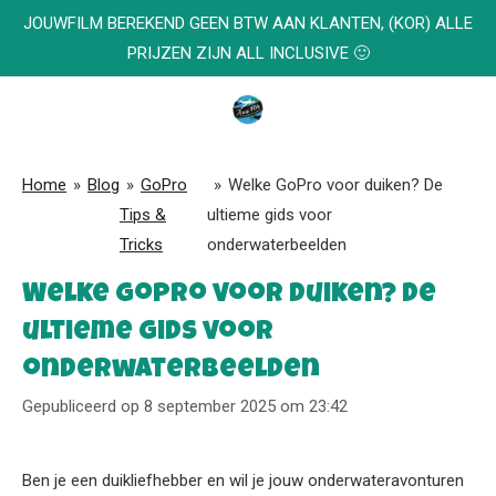
JOUWFILM BEREKEND GEEN BTW AAN KLANTEN, (KOR) ALLE
Ga
PRIJZEN ZIJN ALL INCLUSIVE 🙂
direct
naar
de
hoofdinhoud
Home
»
Blog
»
GoPro
»
Welke GoPro voor duiken? De
Tips &
ultieme gids voor
Tricks
onderwaterbeelden
Welke GoPro voor duiken? De
ultieme gids voor
onderwaterbeelden
Gepubliceerd op 8 september 2025 om 23:42
Ben je een duikliefhebber en wil je jouw onderwateravonturen