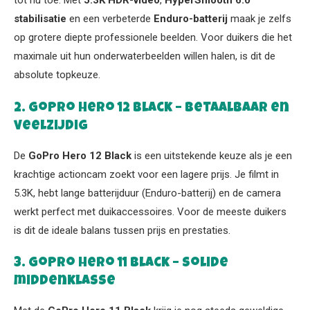
tot nu toe. Met
5.3K HDR-video
,
HyperSmooth 6.0
stabilisatie
en een verbeterde
Enduro-batterij
maak je zelfs
op grotere diepte professionele beelden. Voor duikers die het
maximale uit hun onderwaterbeelden willen halen, is dit de
absolute topkeuze.
2. GoPro Hero 12 Black – betaalbaar en
veelzijdig
De
GoPro Hero 12 Black
is een uitstekende keuze als je een
krachtige actioncam zoekt voor een lagere prijs. Je filmt in
5.3K, hebt lange batterijduur (Enduro-batterij) en de camera
werkt perfect met duikaccessoires. Voor de meeste duikers
is dit de ideale balans tussen prijs en prestaties.
3. GoPro Hero 11 Black – solide
middenklasse