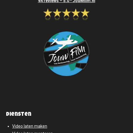
44 reviews – 5.0 - Jouwfilm.nl
diensten
Video laten maken