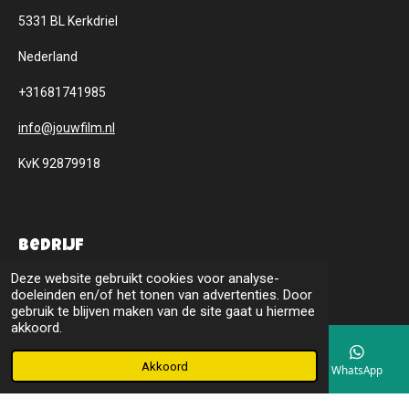
5331 BL Kerkdriel
Nederland
+31681741985
info@jouwfilm.nl
KvK 92879918
Bedrijf
Deze website gebruikt cookies voor analyse-
Blogpagina
doeleinden en/of het tonen van advertenties. Door
Beoordelingen
gebruik te blijven maken van de site gaat u hiermee
akkoord.
Privacybeleid
Akkoord
E-mailadres
Telefoonnummer
Instagram
WhatsApp
Contactpagina