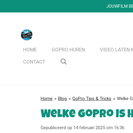
JOUWFILM BE
Ga
direct
naar
de
hoofdinhoud
HOME
GOPRO HUREN
VIDEO LATEN
CONTACT
Home
»
Blog
»
GoPro Tips & Tricks
»
Welke G
Welke GoPro is 
Gepubliceerd op 14 februari 2025 om 16:36