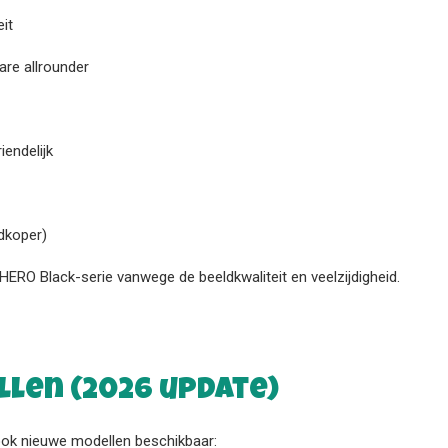
it
re allrounder
endelijk
dkoper)
RO Black-serie vanwege de beeldkwaliteit en veelzijdigheid.
len (2026 update)
r ook nieuwe modellen beschikbaar: