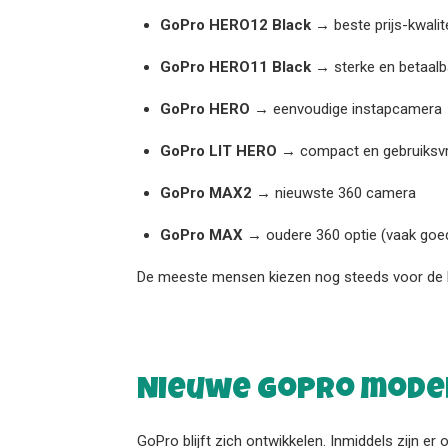
GoPro HERO12 Black
→ beste prijs-kwalite
GoPro HERO11 Black
→ sterke en betaalba
GoPro HERO
→ eenvoudige instapcamera
GoPro LIT HERO
→ compact en gebruiksvri
GoPro MAX2
→ nieuwste 360 camera
GoPro MAX
→ oudere 360 optie (vaak goe
De meeste mensen kiezen nog steeds voor de HE
Nieuwe GoPro model
GoPro blijft zich ontwikkelen. Inmiddels zijn e